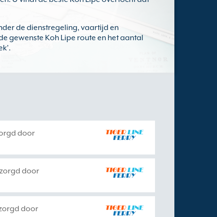
er de dienstregeling, vaartijd en
r de gewenste Koh Lipe route en het aantal
ek’.
zorgd door
rzorgd door
zorgd door