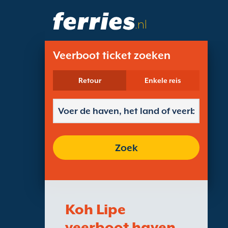
.nl
Veerboot ticket zoeken
Retour
Enkele reis
Zoek
Koh Lipe
veerboot haven