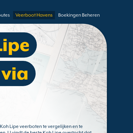
outes
Veerboot Havens
Boekingen Beheren
Lipe
 via
 Koh Lipe veerboten te vergelijken en te
n. U vindt de beste Koh Lipe overtocht dat