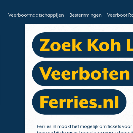
Veerbootmaatschappijen
Bestemmingen
Veerboot R
Zoek Koh 
Veerboten
Ferries.nl
Ferries.nl maakt het mogelijk om tickets voor
boeken bij de meest populaire maatschappije