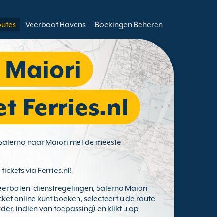
outes
Veerboot Havens
Boekingen Beheren
 Maiori
 Ferries.nl
 Salerno naar Maiori met de meeste
n
tickets via Ferries.nl!
eerboten, dienstregelingen, Salerno Maiori
cket online kunt boeken, selecteert u de route
der, indien van toepassing) en klikt u op