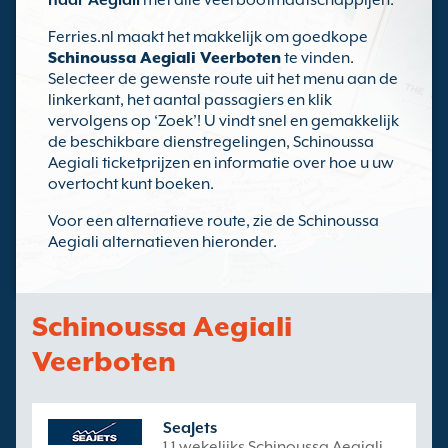
naar Aegiali
met alle veerbootmaatschappijen.
Ferries.nl maakt het makkelijk om goedkope
Schinoussa Aegiali Veerboten
te vinden.
Selecteer de gewenste route uit het menu aan de
linkerkant, het aantal passagiers en klik
vervolgens op ‘Zoek’! U vindt snel en gemakkelijk
de beschikbare dienstregelingen, Schinoussa
Aegiali ticketprijzen en informatie over hoe u uw
overtocht kunt boeken.
Voor een alternatieve route, zie de Schinoussa
Aegiali alternatieven hieronder.
Schinoussa Aegiali
Veerboten
SeaJets
1 1 wekelijks Schinoussa Aegiali