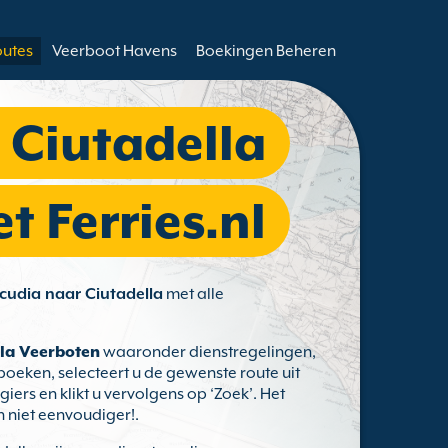
outes
Veerboot Havens
Boekingen Beheren
 Ciutadella
 Ferries.nl
cudia naar Ciutadella
met alle
lla Veerboten
waaronder dienstregelingen,
oeken, selecteert u de gewenste route uit
iers en klikt u vervolgens op ‘Zoek’. Het
n niet eenvoudiger!.