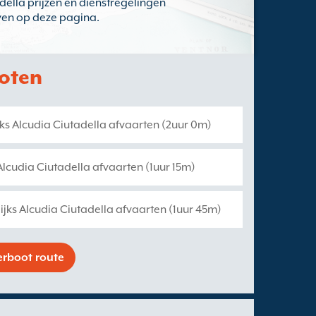
tadella prijzen en dienstregelingen
even op deze pagina.
boten
jks Alcudia Ciutadella afvaarten (2uur 0m)
Alcudia Ciutadella afvaarten (1uur 15m)
ijks Alcudia Ciutadella afvaarten (1uur 45m)
erboot route