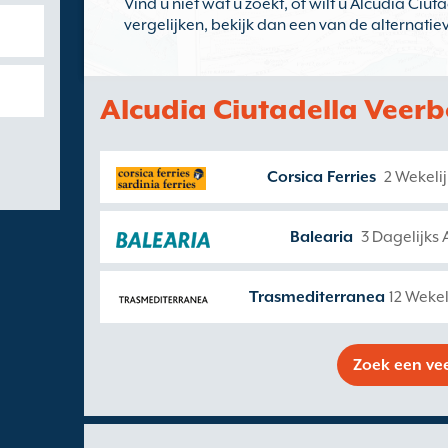
Vind u niet wat u zoekt, of wilt u Alcudia Ciu
vergelijken, bekijk dan een van de alternati
Alcudia Ciutadella Veer
Corsica Ferries
2 Wekeli
Balearia
3 Dagelijks 
Trasmediterranea
12 Wekel
Zoek een ve