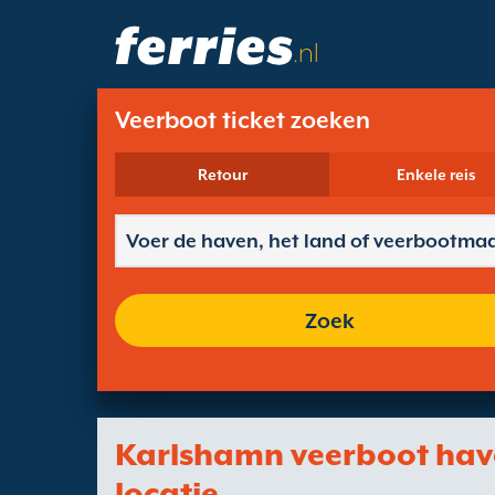
.nl
Veerboot ticket zoeken
Retour
Enkele reis
Zoek
Karlshamn veerboot ha
locatie