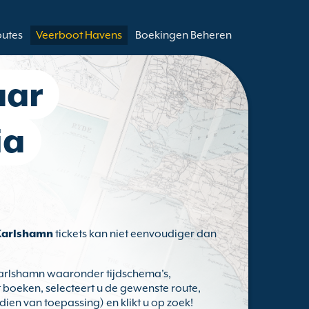
outes
Veerboot Havens
Boekingen Beheren
aar
ia
Karlshamn
tickets kan niet eenvoudiger dan
Karlshamn waaronder tijdschema's,
t boeken, selecteert u de gewenste route,
dien van toepassing) en klikt u op zoek!