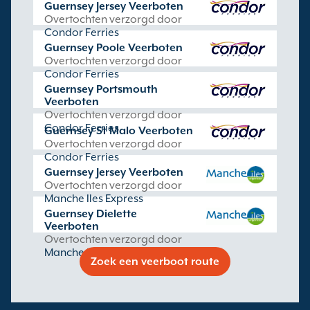
Guernsey Jersey Veerboten
Overtochten verzorgd door
Condor Ferries
Guernsey Poole Veerboten
Overtochten verzorgd door
Condor Ferries
Guernsey Portsmouth
Veerboten
Overtochten verzorgd door
Condor Ferries
Guernsey St Malo Veerboten
Overtochten verzorgd door
Condor Ferries
Guernsey Jersey Veerboten
Overtochten verzorgd door
Manche Iles Express
Guernsey Dielette
Veerboten
Overtochten verzorgd door
Manche Iles Express
Zoek een veerboot route