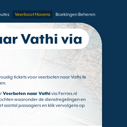
outes
Veerboot Havens
Boekingen Beheren
ar Vathi via
voudig tickets voor veerboten naar Vathi te
en.
or
Veerboten naar Vathi
via Ferries.nl
rtochten waaronder de dienstregelingen en
et aantal passagiers en klik vervolgens op