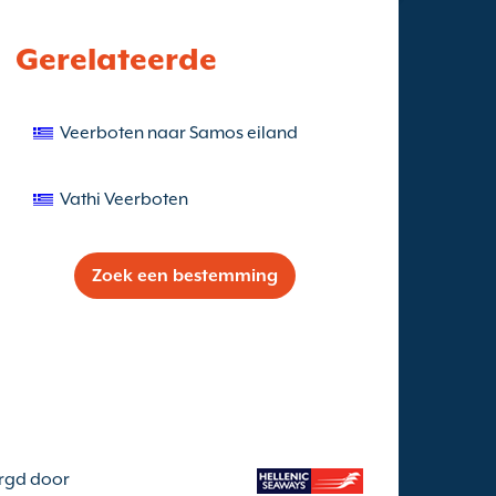
Gerelateerde
Veerboten naar Samos eiland
Vathi Veerboten
Zoek een bestemming
rgd door