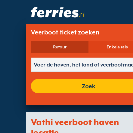
.nl
Veerboot ticket zoeken
Retour
Enkele reis
Zoek
Vathi veerboot haven
locatie