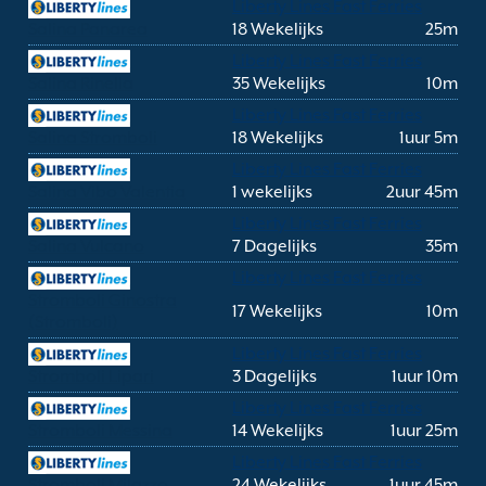
Liberty Lines Fast Ferries
Salina Panarea
18 Wekelijks
25m
Liberty Lines Fast Ferries
Salina Rinella
35 Wekelijks
10m
Liberty Lines Fast Ferries
Salina Stromboli
18 Wekelijks
1uur 5m
Liberty Lines Fast Ferries
Salina Vibo Valentia
1 wekelijks
2uur 45m
Liberty Lines Fast Ferries
Salina Vulcano
7 Dagelijks
35m
Liberty Lines Fast Ferries
Stromboli Ginostra
17 Wekelijks
10m
(Stromboli)
Liberty Lines Fast Ferries
Stromboli Lipari
3 Dagelijks
1uur 10m
Liberty Lines Fast Ferries
Stromboli Messina
14 Wekelijks
1uur 25m
Liberty Lines Fast Ferries
Stromboli Milazzo
24 Wekelijks
1uur 45m