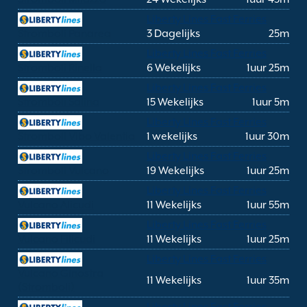
Liberty Lines Fast Ferries
Stromboli Panarea
3 Dagelijks
25m
Liberty Lines Fast Ferries
Stromboli Rinella
6 Wekelijks
1uur 25m
Liberty Lines Fast Ferries
Stromboli Salina
15 Wekelijks
1uur 5m
Liberty Lines Fast Ferries
Stromboli Vibo Valentia
1 wekelijks
1uur 30m
Liberty Lines Fast Ferries
Stromboli Vulcano
19 Wekelijks
1uur 25m
Liberty Lines Fast Ferries
Vulcano Alicudi
11 Wekelijks
1uur 55m
Liberty Lines Fast Ferries
Vulcano Filicudi
11 Wekelijks
1uur 25m
Liberty Lines Fast Ferries
Vulcano Ginostra
11 Wekelijks
1uur 35m
(Stromboli)