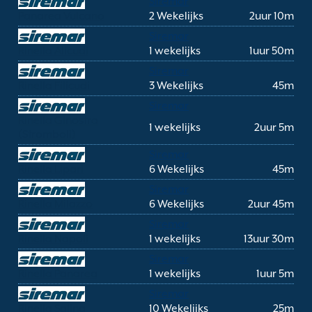
Siremar
Panarea Vulcano
2 Wekelijks
2uur 10m
Siremar
Rinella Alicudi
1 wekelijks
1uur 50m
Siremar
Rinella Filicudi
3 Wekelijks
45m
Siremar
Rinella Ginostra
1 wekelijks
2uur 5m
(Stromboli)
Siremar
Rinella Lipari
6 Wekelijks
45m
Siremar
Rinella Milazzo
6 Wekelijks
2uur 45m
Siremar
Rinella Napoli
1 wekelijks
13uur 30m
Siremar
Rinella Panarea
1 wekelijks
1uur 5m
Siremar
Rinella Salina
10 Wekelijks
25m