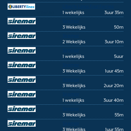
Liberty Lines Fast Ferries
Vulcano Vibo Valentia
1 wekelijks
3uur 35m
Siremar
Alicudi Filicudi
3 Wekelijks
50m
Siremar
Alicudi Lipari
2 Wekelijks
3uur 10m
Siremar
Alicudi Milazzo
1 wekelijks
5uur
Siremar
Alicudi Rinella
3 Wekelijks
1uur 45m
Siremar
Alicudi Salina
3 Wekelijks
2uur 20m
Siremar
Alicudi Vulcano
1 wekelijks
3uur 40m
Siremar
Filicudi Alicudi
3 Wekelijks
55m
Siremar
Filicudi Lipari
3 Wekelijks
1uur 55m