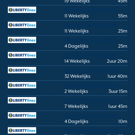
Panarea Vulcano
19 Wekelijks
45m
Liberty Lines Fast Ferries
Rinella Alicudi
11 Wekelijks
55m
Liberty Lines Fast Ferries
Rinella Filicudi
11 Wekelijks
25m
Liberty Lines Fast Ferries
Rinella Lipari
4 Dagelijks
25m
Liberty Lines Fast Ferries
Rinella Messina
14 Wekelijks
2uur 20m
Liberty Lines Fast Ferries
Rinella Milazzo
32 Wekelijks
1uur 40m
Liberty Lines Fast Ferries
Rinella Palermo
2 Wekelijks
3uur 15m
Liberty Lines Fast Ferries
Rinella Panarea
7 Wekelijks
1uur 45m
Liberty Lines Fast Ferries
Rinella Salina
4 Dagelijks
10m
Liberty Lines Fast Ferries