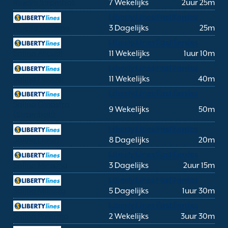
Rinella Stromboli
7 Wekelijks
2uur 25m
Liberty Lines Fast Ferries
Rinella Vulcano
3 Dagelijks
25m
Liberty Lines Fast Ferries
Salina Alicudi
11 Wekelijks
1uur 10m
Liberty Lines Fast Ferries
Salina Filicudi
11 Wekelijks
40m
Liberty Lines Fast Ferries
Salina Ginostra
9 Wekelijks
50m
(Stromboli)
Liberty Lines Fast Ferries
Salina Lipari
8 Dagelijks
20m
Liberty Lines Fast Ferries
Salina Messina
3 Dagelijks
2uur 15m
Liberty Lines Fast Ferries
Salina Milazzo
5 Dagelijks
1uur 30m
Liberty Lines Fast Ferries
Salina Palermo
2 Wekelijks
3uur 30m