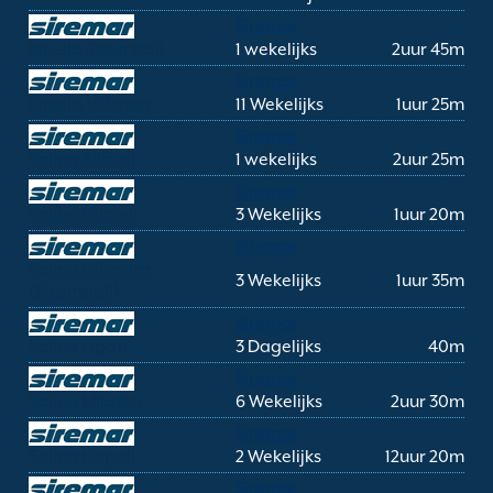
Siremar
Rinella Stromboli
1 wekelijks
2uur 45m
Siremar
Rinella Vulcano
11 Wekelijks
1uur 25m
Siremar
Salina Alicudi
1 wekelijks
2uur 25m
Siremar
Salina Filicudi
3 Wekelijks
1uur 20m
Siremar
Salina Ginostra
3 Wekelijks
1uur 35m
(Stromboli)
Siremar
Salina Lipari
3 Dagelijks
40m
Siremar
Salina Milazzo
6 Wekelijks
2uur 30m
Siremar
Salina Napoli
2 Wekelijks
12uur 20m
Siremar