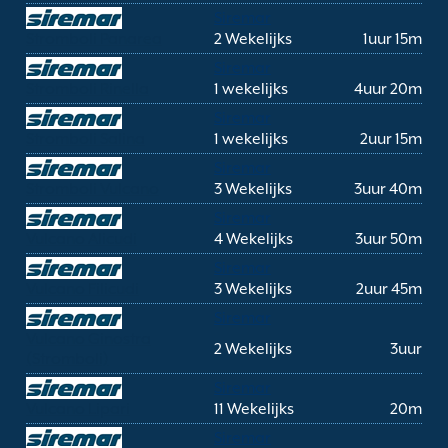
Siremar
Stromboli Panarea
2 Wekelijks
1uur 15m
Siremar
Stromboli Rinella
1 wekelijks
4uur 20m
Siremar
Stromboli Salina
1 wekelijks
2uur 15m
Siremar
Stromboli Vulcano
3 Wekelijks
3uur 40m
Siremar
Vulcano Alicudi
4 Wekelijks
3uur 50m
Siremar
Vulcano Filicudi
3 Wekelijks
2uur 45m
Siremar
Vulcano Ginostra
2 Wekelijks
3uur
(Stromboli)
Siremar
Vulcano Lipari
11 Wekelijks
20m
Siremar