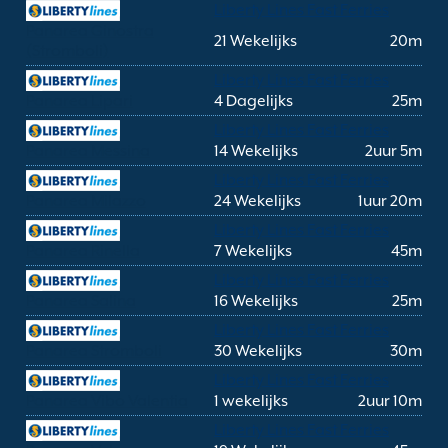
Liberty Lines Fast Ferries
Panarea Ginostra
21 Wekelijks
20m
(Stromboli)
Liberty Lines Fast Ferries
Panarea Lipari
4 Dagelijks
25m
Liberty Lines Fast Ferries
Panarea Messina
14 Wekelijks
2uur 5m
Liberty Lines Fast Ferries
Panarea Milazzo
24 Wekelijks
1uur 20m
Liberty Lines Fast Ferries
Panarea Rinella
7 Wekelijks
45m
Liberty Lines Fast Ferries
Panarea Salina
16 Wekelijks
25m
Liberty Lines Fast Ferries
Panarea Stromboli
30 Wekelijks
30m
Liberty Lines Fast Ferries
Panarea Vibo Valentia
1 wekelijks
2uur 10m
Liberty Lines Fast Ferries