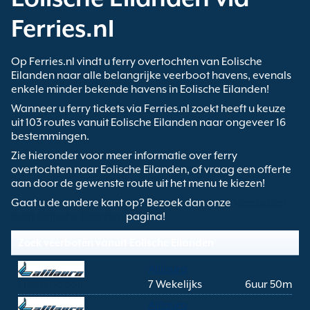
Ferries.nl
Op Ferries.nl vindt u ferry overtochten van Eolische
Eilanden naar alle belangrijke veerboot havens, evenals
enkele minder bekende havens in Eolische Eilanden!
Wanneer u ferry tickets via Ferries.nl zoekt heeft u keuze
uit 103 routes vanuit Eolische Eilanden naar ongeveer 16
bestemmingen.
Zie hieronder voor meer informatie over ferry
overtochten naar Eolische Eilanden, of vraag een offerte
aan door de gewenste route uit het menu te kiezen!
Gaat u de andere kant op? Bezoek dan onze
Veerboten
naar Eolische Eilanden
pagina!
Zoek veerboten vanuit Eolische Eilanden
Alilauro
Lipari Napoli
7 Wekelijks
6uur 50m
Alilauro