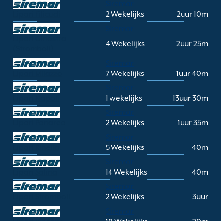
Siremar
Lipari Filicudi
2 Wekelijks
2uur 10m
Siremar
Lipari Ginostra
4 Wekelijks
2uur 25m
(Stromboli)
Siremar
Lipari Milazzo
7 Wekelijks
1uur 40m
Siremar
Lipari Napoli
1 wekelijks
13uur 30m
Siremar
Lipari Panarea
2 Wekelijks
1uur 35m
Siremar
Lipari Rinella
5 Wekelijks
40m
Siremar
Lipari Salina
14 Wekelijks
40m
Siremar
Lipari Stromboli
2 Wekelijks
3uur
Siremar