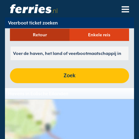
.nl
Veerboot ticket zoeken
Veerbootmaatschappijen
Retour
Enkele reis
Bestemmingen
Veerboot Routes
Veerboot Havens
Zoek
Boekingen Beheren
Havens in Eolische Eilanden