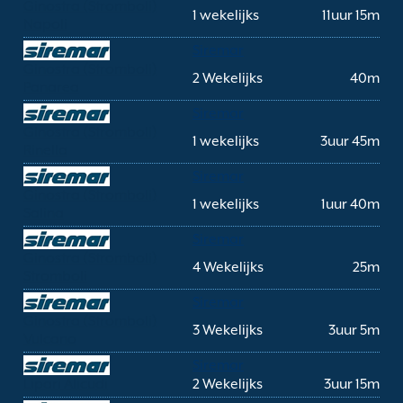
Ginostra (Stromboli)
1 wekelijks
11uur 15m
Napoli
Siremar
Ginostra (Stromboli)
2 Wekelijks
40m
Panarea
Siremar
Ginostra (Stromboli)
1 wekelijks
3uur 45m
Rinella
Siremar
Ginostra (Stromboli)
1 wekelijks
1uur 40m
Salina
Siremar
Ginostra (Stromboli)
4 Wekelijks
25m
Stromboli
Siremar
Ginostra (Stromboli)
3 Wekelijks
3uur 5m
Vulcano
Siremar
Lipari Alicudi
2 Wekelijks
3uur 15m