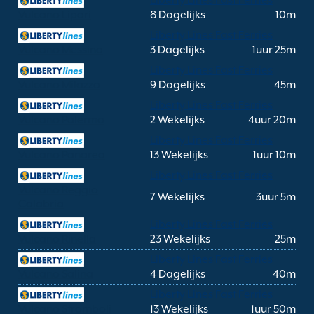
Liberty Lines Fast Ferries
Vulcano Lipari
8 Dagelijks
10m
Liberty Lines Fast Ferries
Vulcano Messina
3 Dagelijks
1uur 25m
Liberty Lines Fast Ferries
Vulcano Milazzo
9 Dagelijks
45m
Liberty Lines Fast Ferries
Vulcano Palermo
2 Wekelijks
4uur 20m
Liberty Lines Fast Ferries
Vulcano Panarea
13 Wekelijks
1uur 10m
Liberty Lines Fast Ferries
Vulcano Reggio
7 Wekelijks
3uur 5m
Calabria
Liberty Lines Fast Ferries
Vulcano Rinella
23 Wekelijks
25m
Liberty Lines Fast Ferries
Vulcano Salina
4 Dagelijks
40m
Liberty Lines Fast Ferries
Vulcano Stromboli
13 Wekelijks
1uur 50m