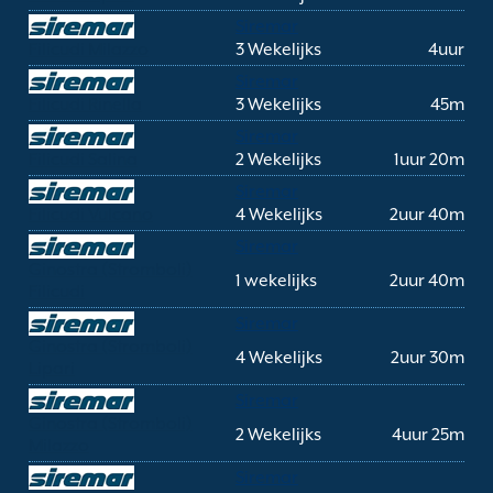
Siremar
Filicudi Milazzo
3 Wekelijks
4uur
Siremar
Filicudi Rinella
3 Wekelijks
45m
Siremar
Filicudi Salina
2 Wekelijks
1uur 20m
Siremar
Filicudi Vulcano
4 Wekelijks
2uur 40m
Siremar
Ginostra (Stromboli)
1 wekelijks
2uur 40m
Filicudi
Siremar
Ginostra (Stromboli)
4 Wekelijks
2uur 30m
Lipari
Siremar
Ginostra (Stromboli)
2 Wekelijks
4uur 25m
Milazzo
Siremar