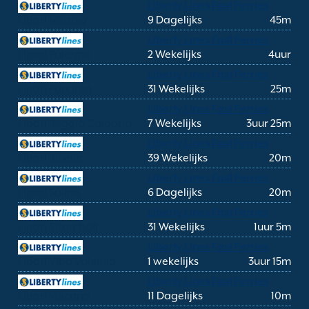
Liberty Lines Fast Ferries
Lipari Milazzo
9 Dagelijks
45m
Liberty Lines Fast Ferries
Lipari Palermo
2 Wekelijks
4uur
Liberty Lines Fast Ferries
Lipari Panarea
31 Wekelijks
25m
Liberty Lines Fast Ferries
Lipari Reggio Calabria
7 Wekelijks
3uur 25m
Liberty Lines Fast Ferries
Lipari Rinella
39 Wekelijks
20m
Liberty Lines Fast Ferries
Lipari Salina
6 Dagelijks
20m
Liberty Lines Fast Ferries
Lipari Stromboli
31 Wekelijks
1uur 5m
Liberty Lines Fast Ferries
Lipari Vibo Valentia
1 wekelijks
3uur 15m
Liberty Lines Fast Ferries
Lipari Vulcano
11 Dagelijks
10m