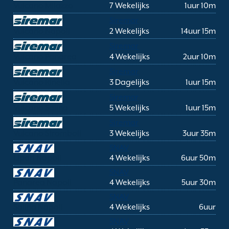
Vulcano Milazzo
7 Wekelijks
1uur 10m
Siremar
Vulcano Napoli
2 Wekelijks
14uur 15m
Siremar
Vulcano Panarea
4 Wekelijks
2uur 10m
Siremar
Vulcano Rinella
3 Dagelijks
1uur 15m
Siremar
Vulcano Salina
5 Wekelijks
1uur 15m
Siremar
Vulcano Stromboli
3 Wekelijks
3uur 35m
SNAV
Lipari Napoli
4 Wekelijks
6uur 50m
SNAV
Panarea Napoli
4 Wekelijks
5uur 30m
SNAV
Salina Napoli
4 Wekelijks
6uur
SNAV