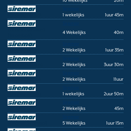
Lipari Vulcano
10 Wekelijks
20m
Siremar
Panarea Filicudi
1 wekelijks
1uur 45m
Siremar
Panarea Ginostra
4 Wekelijks
40m
(Stromboli)
Siremar
Panarea Lipari
2 Wekelijks
1uur 35m
Siremar
Panarea Milazzo
2 Wekelijks
3uur 30m
Siremar
Panarea Napoli
2 Wekelijks
11uur
Siremar
Panarea Rinella
1 wekelijks
2uur 50m
Siremar
Panarea Salina
2 Wekelijks
45m
Siremar
Panarea Stromboli
5 Wekelijks
1uur 15m