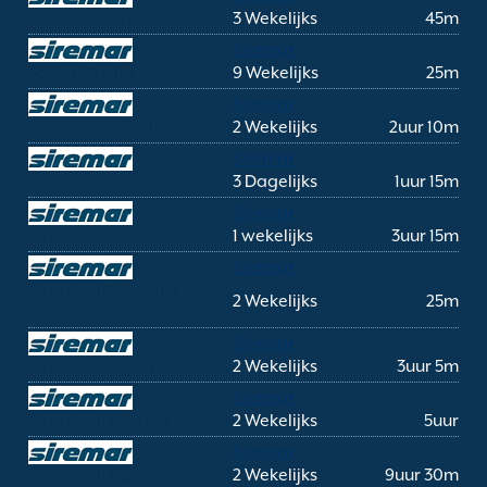
Salina Panarea
3 Wekelijks
45m
Siremar
Salina Rinella
9 Wekelijks
25m
Siremar
Salina Stromboli
2 Wekelijks
2uur 10m
Siremar
Salina Vulcano
3 Dagelijks
1uur 15m
Siremar
Stromboli Filicudi
1 wekelijks
3uur 15m
Siremar
Stromboli Ginostra
2 Wekelijks
25m
(Stromboli)
Siremar
Stromboli Lipari
2 Wekelijks
3uur 5m
Siremar
Stromboli Milazzo
2 Wekelijks
5uur
Siremar
Stromboli Napoli
2 Wekelijks
9uur 30m